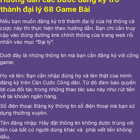
thành đại lý 68 Game Bài
Nếu bạn muốn đăng ký trở thành đại lý của hệ thống cá
cược này thì thực hiện theo hướng dẫn. Bạn chỉ cần truy
cập vào đúng đường link chính thống của trang web rồi
nhấn vào mục “Đại lý”.
Dưới đây là những thông tin mà bạn cần đăng ký với cổng
game:
Họ và tên: Bạn cần nhập đúng họ và tên thật của mình
đăng ký trên Căn Cước Công dân. Từ đó đảm bảo quyền
lợi của đối tác trong những thao tác sau này như rút tiền
về tài khoản ngân hàng.
Số điện thoại: Đăng ký thông tin số điện thoại mà bạn sử
dụng thường xuyên.
Tên đăng nhập: Hãy đặt thông tin không được trùng với
tên của bất cứ người dùng khác và phải viết liền không
dấu.