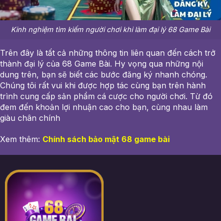
Kinh nghiệm tìm kiếm người chơi khi làm đại lý 68 Game Bài
Trên đây là tất cả những thông tin liên quan đến cách trở
thành đại lý của 68 Game Bài. Hy vọng qua những nội
dung trên, bạn sẽ biết các bước đăng ký nhanh chóng.
Chúng tôi rất vui khi được hợp tác cùng bạn trên hành
trình cung cấp sản phẩm cá cược cho người chơi. Từ đó
đem đến khoản lợi nhuận cao cho bạn, cùng nhau làm
giàu chân chính
Xem thêm:
Chính sách bảo mật 68 game bài