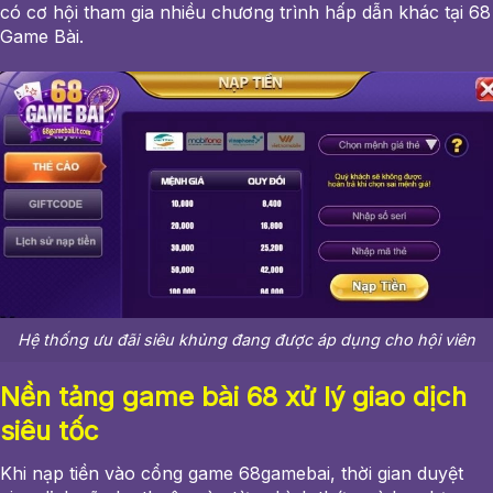
có cơ hội tham gia nhiều chương trình hấp dẫn khác tại 68
Game Bài.
Hệ thống ưu đãi siêu khủng đang được áp dụng cho hội viên
Nền tảng game bài 68 xử lý giao dịch
siêu tốc
Khi nạp tiền vào cổng game 68gamebai, thời gian duyệt