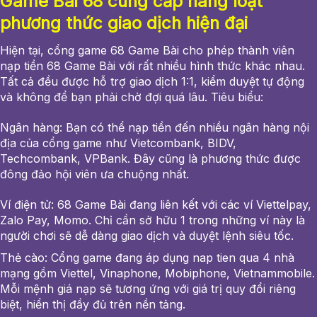
Game Bài 68 cung cấp hàng loạt
phương thức giao dịch hiện đại
Hiện tại, cổng game 68 Game Bài cho phép thành viên
nạp tiền 68 Game Bài với rất nhiều hình thức khác nhau.
Tất cả đều được hỗ trợ giao dịch 1:1, kiểm duyệt tự động
và không để bạn phải chờ đợi quá lâu. Tiêu biểu:
Ngân hàng: Bạn có thể nạp tiền đến nhiều ngân hàng nội
địa của cổng game như Vietcombank, BIDV,
Techcombank, VPBank. Đây cũng là phương thức được
đông đảo hội viên ưa chuộng nhất.
Ví điện tử: 68 Game Bài đang liên kết với các ví Viettelpay,
Zalo Pay, Momo. Chỉ cần sở hữu 1 trong những ví này là
người chơi sẽ dễ dàng giao dịch và duyệt lệnh siêu tốc.
Thẻ cào: Cổng game đang áp dụng nap tien qua 4 nhà
mạng gồm Viettel, Vinaphone, Mobiphone, Vietnammobile.
Mỗi mệnh giá nạp sẽ tương ứng với giá trị quy đổi riêng
biệt, hiển thị đầy đủ trên nền tảng.