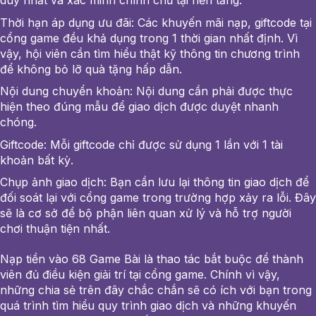
duy nhất và xác minh chính chủ tại nền tảng.
Thời hạn áp dụng ưu đãi: Các khuyến mãi nạp, giftcode tại
cổng game đều khả dụng trong 1 thời gian nhất định. Vì
vậy, hội viên cần tìm hiểu thật kỹ thông tin chương trình
để không bỏ lỡ quà tặng hấp dẫn.
Nội dung chuyển khoản: Nội dung cần phải được thực
hiện theo đúng mẫu để giao dịch được duyệt nhanh
chóng.
Giftcode: Mỗi giftcode chỉ được sử dụng 1 lần với 1 tài
khoản bất kỳ.
Chụp ảnh giao dịch: Bạn cần lưu lại thông tin giao dịch để
đối soát lại với cổng game trong trường hợp xảy ra lỗi. Đây
sẽ là cơ sở để bộ phận liên quan xử lý và hỗ trợ người
chơi thuận tiện nhất.
Nạp tiền vào 68 Game Bài là thao tác bắt buộc để thành
viên đủ điều kiện giải trí tại cổng game. Chính vì vậy,
những chia sẻ trên đây chắc chắn sẽ có ích với bạn trong
quá trình tìm hiểu quy trình giao dịch và những khuyến