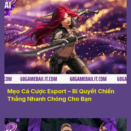
Mẹo cá cược Esport
Mẹo Cá Cược Esport – Bí Quyết Chiến
Thắng Nhanh Chóng Cho Bạn