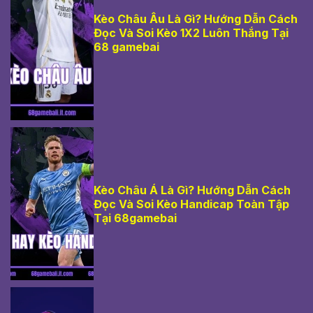
Kèo Châu Âu Là Gì? Hướng Dẫn Cách
Kèo châu Âu
Đọc Và Soi Kèo 1X2 Luôn Thắng Tại
68 gamebai
(1X2) là gì? Sức
hút từ sự đơn
giản
Kèo Châu Á Là Gì? Hướng Dẫn Cách
Đọc Và Soi Kèo Handicap Toàn Tập
Kèo châu Á
Tại 68gamebai
hay kèo
Handicap là gì?