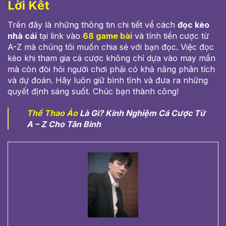
Lời Kết
Trên đây là những thông tin chi tiết về cách
đọc kèo
nhà cái
tại link vào
68 game bài
và tính tiền cược từ
A-Z mà chúng tôi muốn chia sẻ với bạn đọc. Việc đọc
kèo khi tham gia cá cược không chỉ dựa vào may mắn
mà còn đòi hỏi người chơi phải có khả năng phân tích
và dự đoán. Hãy luôn giữ bình tĩnh và đưa ra những
quyết định sáng suốt. Chúc bạn thành công!
Thể Thao Ảo
Là Gì? Kinh Nghiệm Cá Cược Từ
A – Z Cho Tân Binh