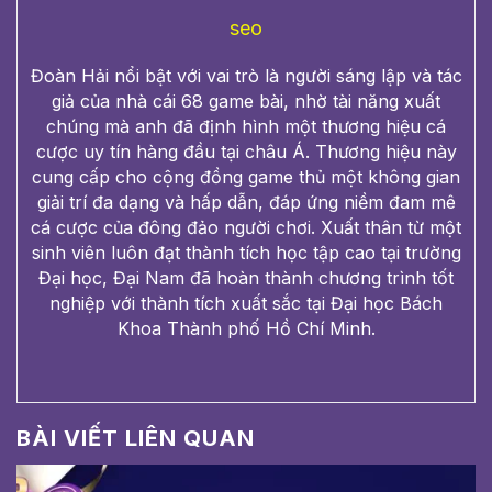
seo
Đoàn Hải nổi bật với vai trò là người sáng lập và tác
giả của nhà cái 68 game bài, nhờ tài năng xuất
chúng mà anh đã định hình một thương hiệu cá
cược uy tín hàng đầu tại châu Á. Thương hiệu này
cung cấp cho cộng đồng game thủ một không gian
giải trí đa dạng và hấp dẫn, đáp ứng niềm đam mê
cá cược của đông đảo người chơi. Xuất thân từ một
sinh viên luôn đạt thành tích học tập cao tại trường
Đại học, Đại Nam đã hoàn thành chương trình tốt
nghiệp với thành tích xuất sắc tại Đại học Bách
Khoa Thành phố Hồ Chí Minh.
BÀI VIẾT LIÊN QUAN