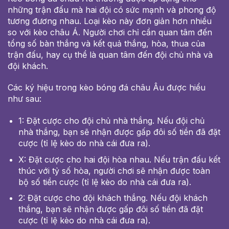
những trận đấu mà hai đội có sức mạnh và phong độ
tương đương nhau. Loại kèo này đơn giản hơn nhiều
so với kèo châu Á. Người chơi chỉ cần quan tâm đến
tổng số bàn thắng và kết quả thắng, hòa, thua của
trận đấu, hay cụ thể là quan tâm đến đội chủ nhà và
đội khách.
Các ký hiệu trong kèo bóng đá châu Âu được hiểu
như sau:
1: Đặt cược cho đội chủ nhà thắng. Nếu đội chủ
nhà thắng, bạn sẽ nhận được gấp đôi số tiền đã đặt
cược (tỉ lệ kèo do nhà cái đưa ra).
X: Đặt cược cho hai đội hòa nhau. Nếu trận đấu kết
thúc với tỷ số hòa, người chơi sẽ nhận được toàn
bộ số tiền cược (tỉ lệ kèo do nhà cái đưa ra).
2: Đặt cược cho đội khách thắng. Nếu đội khách
thắng, bạn sẽ nhận được gấp đôi số tiền đã đặt
cược (tỉ lệ kèo do nhà cái đưa ra).