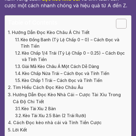
cược một cách nhanh chóng và hiệu quả từ A đến Z.
Table of Contents
Hướng Dẫn Đọc Kèo Châu Á Chi Tiết
Kèo Đồng Banh (Tỷ Lệ Chấp 0 – 0) – Cách Đọc và
Tính Tiền
Kèo Chấp 1/4 Trái (Tỷ Lệ Chấp 0 – 0.25) – Cách Đọc
và Tính Tiền
Giải Mã Kèo Châu Á Một Cách Dễ Dàng
Kèo Chấp Nửa Trái – Cách Đọc và Tính Tiền
Kèo Chấp 1 Trái – Cách Đọc và Tính Tiền
Tìm Hiểu Cách Đọc Kèo Châu Âu
Hướng Dẫn Đọc Kèo Nhà Cái – Cược Tài Xỉu Trong
Cá Độ Chi Tiết
Kèo Tài Xỉu 2 Bàn
Kèo Tài Xỉu 2.5 Bàn (2 Trái Rưỡi)
Cách Đọc kèo nhà cái và Tính Tiền Cược
Lời Kết