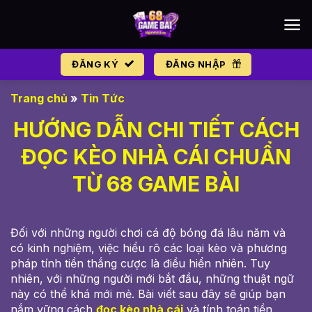
Chuyển
đến
nội
dung
ĐĂNG KÝ
ĐĂNG NHẬP
Trang chủ
»
Tin Tức
HƯỚNG DẪN CHI TIẾT CÁCH
ĐỌC KÈO NHÀ CÁI CHUẨN
TỪ 68 GAME BÀI
Đối với những người chơi cá độ bóng đá lâu năm và
có kinh nghiệm, việc hiểu rõ các loại kèo và phương
pháp tính tiền thắng cược là điều hiển nhiên. Tuy
nhiên, với những người mới bắt đầu, những thuật ngữ
này có thể khá mới mẻ. Bài viết sau đây sẽ giúp bạn
nắm vững cách
đọc kèo nhà cái
và tính toán tiền